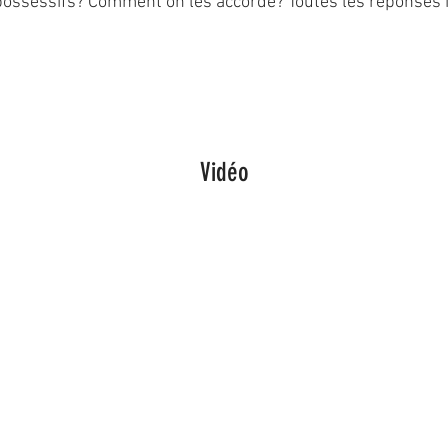
ossessifs? Comment on les accorde? Toutes les réponses i
Vidéo