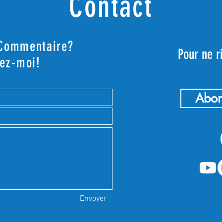
Contact
 Commentaire?
Pour ne r
vez-moi!
Abon
Envoyer