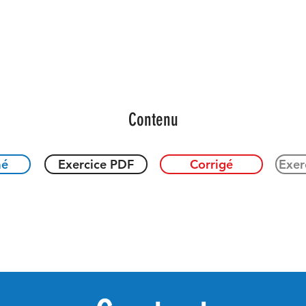
Contenu
mé
Exercice PDF
Corrigé
Exer